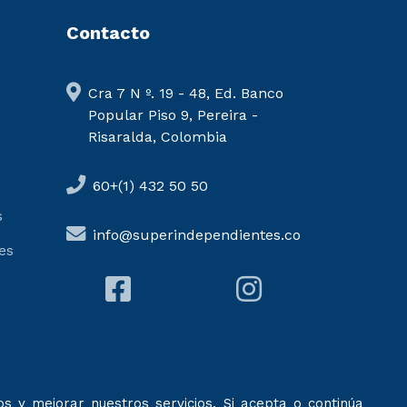
Contacto
Cra 7 N º. 19 - 48, Ed. Banco
Popular Piso 9, Pereira -
Risaralda, Colombia
60+(1) 432 50 50
s
info@superindependientes.co
es
s y mejorar nuestros servicios. Si acepta o continúa